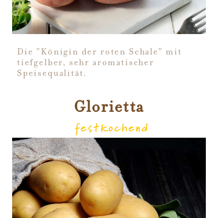
Die "Königin der roten Schale" mit
tiefgelber, sehr aromatischer
Speisequalität.
Glorietta
festkochend