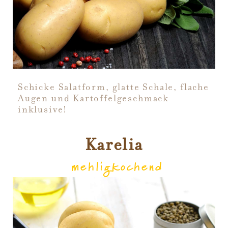
Schicke Salatform, glatte Schale, flache
Augen und Kartoffelgeschmack
inklusive!
Karelia
mehligkochend